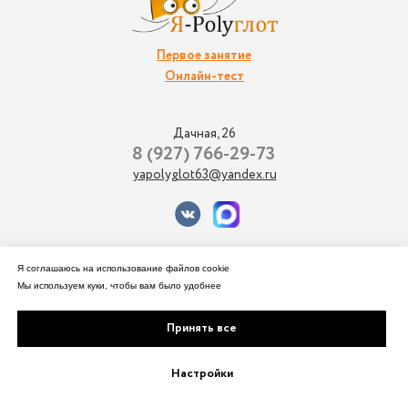
Первое занятие
Онлайн-тест
Дачная, 26
8 (927) 766-29-73
yapolyglot63@yandex.ru
Оферта на оказание услуг перевода
Я соглашаюсь на использование файлов cookie
Способы оплаты и отказа от услуги
Мы используем куки, чтобы вам было удобнее
Политика конфиденциальности
Согласие на обработку
Принять все
персональных данных
Согласие на обработку файлов cookie
Настройки