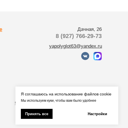
е
Дачная, 26
8 (927) 766-29-73
yapolyglot63@yandex.ru
Оферта на оказание услуг перевода
Я соглашаюсь на использование файлов cookie
Политика конфиденциальности
Мы используем куки, чтобы вам было удобнее
Согласие на обработку персональных
данных
Согласие на обработку файлов cookie
Принять все
Настройки
Способы оплаты и отказа от услуги