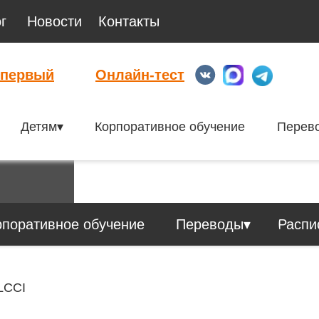
г
Новости
Контакты
 первый
Онлайн-тест
Детям▾
Корпоративное обучение
Перев
рпоративное обучение
Переводы▾
Распи
LCCI