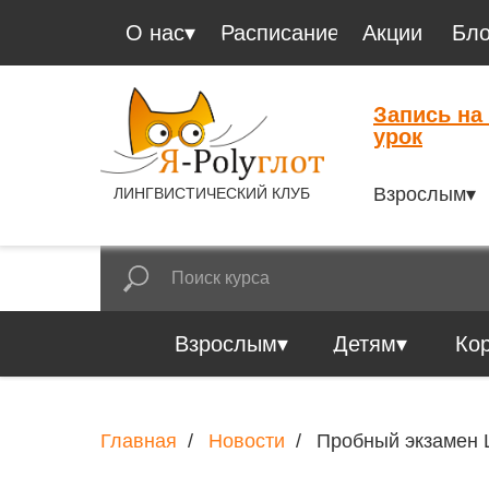
О нас▾
Расписание
Акции
Бло
Запись на
урок
Взрослым▾
ЛИНГВИСТИЧЕСКИЙ КЛУБ
Взрослым▾
Детям▾
Ко
Главная
/
Новости
/
Пробный экзамен 