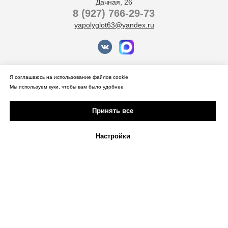
Дачная, 26
8 (927) 766-29-73
yapolyglot63@yandex.ru
Оферта на оказание услуг перевода
Я соглашаюсь на использование файлов cookie
Способы оплаты и отказа от услуги
Мы используем куки, чтобы вам было удобнее
Политика конфиденциальности
Согласие на
Принять все
обработку
персональных данных
Согласие на обработку файлов cookie
Настройки
© 2026 Лингвистический клуб «Я-
Полиглот» — курсы иностранных
языков для взрослых и детей,
разговорный клуб, переводы,
корпоративное обучение.