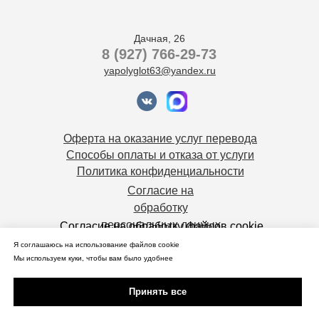
Дачная, 26
8 (927) 766-29-73
yapolyglot63@yandex.ru
Оферта на оказание услуг перевода
Способы оплаты и отказа от услуги
Политика конфиденциальности
Согласие на
обработку
персональных данных
Согласие на обработку файлов cookie
Я соглашаюсь на использование файлов cookie
Мы используем куки, чтобы вам было удобнее
© 2026 Лингвистический клуб «Я-
Полиглот» — курсы иностранных
Принять все
языков для взрослых и детей,
разговорный клуб, переводы,