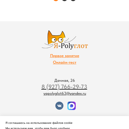
Первое занятие
Онлайн-тест
Дачная, 26
8 (927) 766-29-73
yapolyglot63@yandex.ru
Оферта на оказание услуг перевода
Я соглашаюсь на использование файлов cookie
Способы оплаты и отказа от услуги
Мы используем куки, чтобы вам было удобнее